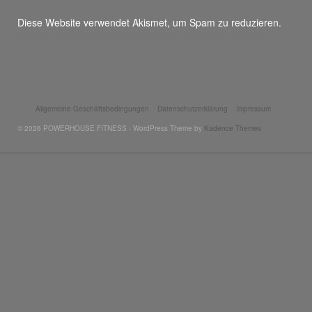
Diese Website verwendet Akismet, um Spam zu reduzieren.
Erfahre, wie deine Kommentardaten verarbeitet werden.
Allgemeine Geschäftsbedingungen
Datenschutzerklärung
Impressum
© 2026 POWERHOUSE FITNESS - WordPress Theme by
Kadence Themes