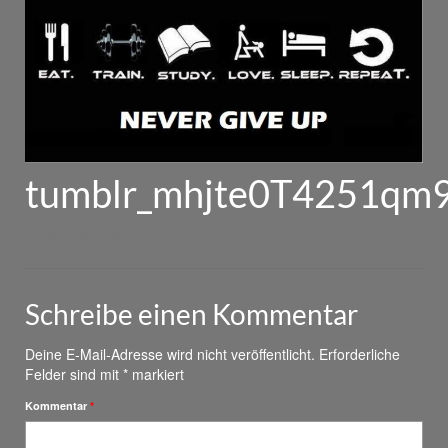
tumblr_mhjte0T4251qm
von
powerhouse
|
0
Schreibe einen Kommentar
Deine E-Mail-Adresse wird nicht veröffentlicht.
Erforderliche
Felder sind mit
*
markiert
Kommentar
*