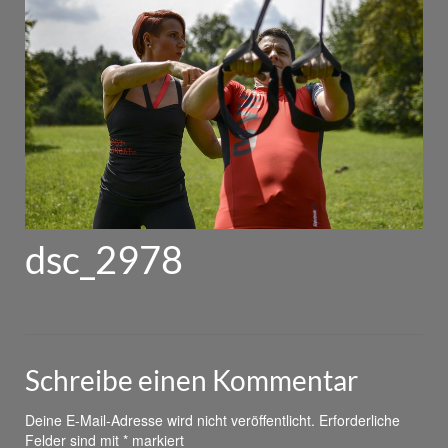
dsc_2978
von
powerhouse
|
0
Schreibe einen Kommentar
Deine E-Mail-Adresse wird nicht veröffentlicht.
Erforderliche
Felder sind mit
*
markiert