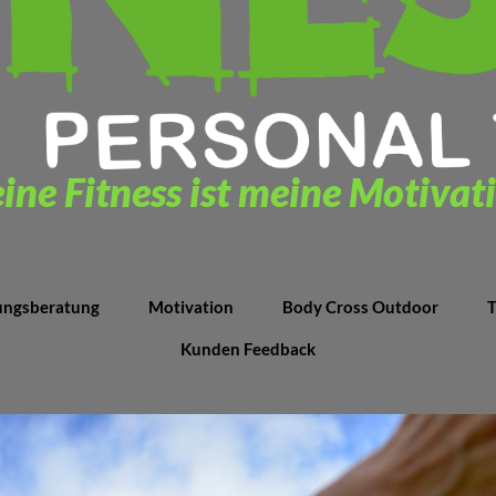
ine Fitness ist meine Motivat
ungsberatung
Motivation
Body Cross Outdoor
T
Kunden Feedback