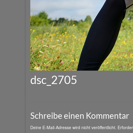
dsc_2705
von
powerhouse
|
0
Schreibe einen Kommentar
Deine E-Mail-Adresse wird nicht veröffentlicht.
Erforder