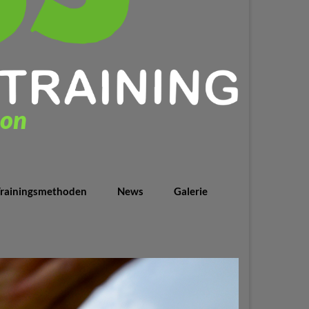
ion
rainingsmethoden
News
Galerie